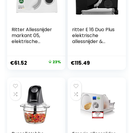
Ritter Allessnijder
ritter E 16 Duo Plus
markant 05,
elektrische
elektrische
allessnijder &
allessnijder met
snijmachine van
ECO-motor, made
metaal met ECO-
in Germany, wit
motor, Made in
Oorspronkelijke
Huidige
€
61.52
23%
€
115.49
Germany, zwart
prijs
prijs
was:
is:
€79.99.
€61.52.