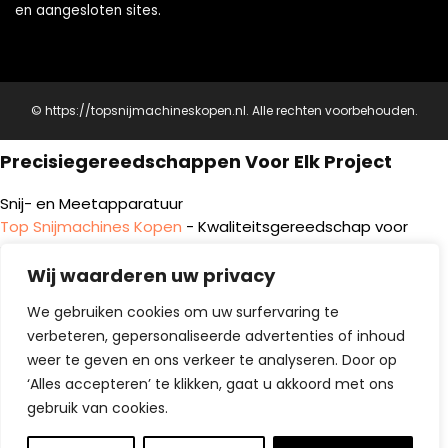
en aangesloten sites.
© https://topsnijmachineskopen.nl. Alle rechten voorbehouden.
Precisiegereedschappen Voor Elk Project
Snij- en Meetapparatuur
Top Snijmachines Kopen
- Kwaliteitsgereedschap voor
professionals
Top Thermometer Kopen
- Voor nauwkeurige metingen
Wij waarderen uw privacy
Huis en Tuin Gereedschappen
We gebruiken cookies om uw surfervaring te
Top Vloeren Kopen
- Voor geavanceerde snijprojecten
verbeteren, gepersonaliseerde advertenties of inhoud
Top Tuingereedschap Kopen
- Complementeer je
weer te geven en ons verkeer te analyseren. Door op
werktuigenset
‘Alles accepteren’ te klikken, gaat u akkoord met ons
gebruik van cookies.