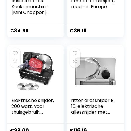
Russell Hobbs
Emerio allessnijder,
Keukenmachine
made in Europe
[Mini Chopper]
Elektrische
snijmachine (voor
groenten, fruit,
€
34.99
€
39.18
vlees, knoflook, ui,
kom van 1 liter,
vaatwasser, 2
snelheden,
roestvrijstalen
messen, 350
piekvermogen)
Matte
Elektrische snijder,
ritter allessnijder E
200 watt, voor
16, elektrische
thuisgebruik,
allessnijder met
professionele
ECO-motor, made
broodsnijmachine
in Germany
met afneembaar
€
99.00
€
116.16