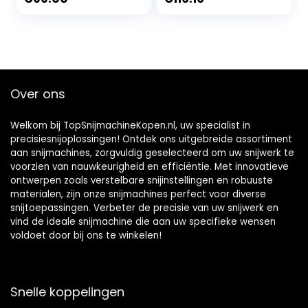
lemmet van 2 x 19
cm, 0-15
nauwkeurige
dikteknop voor
vlees, hammen,
brood en fruit
Over ons
Welkom bij TopSnijmachineKopen.nl, uw specialist in
precisiesnijoplossingen! Ontdek ons uitgebreide assortiment
aan snijmachines, zorgvuldig geselecteerd om uw snijwerk te
voorzien van nauwkeurigheid en efficiëntie. Met innovatieve
ontwerpen zoals verstelbare snijinstellingen en robuuste
materialen, zijn onze snijmachines perfect voor diverse
snijtoepassingen. Verbeter de precisie van uw snijwerk en
vind de ideale snijmachine die aan uw specifieke wensen
voldoet door bij ons te winkelen!
Snelle koppelingen