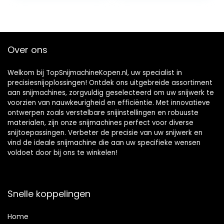
Broodsnijmachine,
ne,
Hamsnijmachine –
Broodsnijmachine,
Elektrische
Hamsnijmachine –
Groentesnijmachin
Elektrische
Over ons
e – Vlees, Kaas
Groentesnijmachin
e – Vlees,
Kaas,Zwart
Welkom bij TopSnijmachineKopen.nl, uw specialist in
precisiesnijoplossingen! Ontdek ons uitgebreide assortiment
aan snijmachines, zorgvuldig geselecteerd om uw snijwerk te
voorzien van nauwkeurigheid en efficiëntie. Met innovatieve
ontwerpen zoals verstelbare snijinstellingen en robuuste
materialen, zijn onze snijmachines perfect voor diverse
snijtoepassingen. Verbeter de precisie van uw snijwerk en
vind de ideale snijmachine die aan uw specifieke wensen
voldoet door bij ons te winkelen!
Snelle koppelingen
Home