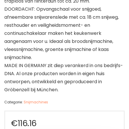
traploos van flinterdun tot ca. 20 mm.
DOORDACHT: Opvangschaal voor snijgoed,
afneembare snijwarenslede met ca. 18 cm snijweg,
resthouder en veiligheidsmoment- en
continuschakelaar maken het keukenwerk
aangenaam voor u. Ideaal als broodsnijmachine,
vleessnijmachine, groente snijmachine of kaas
snijmachine.
MADE IN GERMANY zit diep verankerd in ons bedrijfs-
DNA. Al onze producten worden in eigen huis
ontworpen, ontwikkeld en geproduceerd in
Gröbenzell bij München.
Categorie:
Snijmachines
€
116.16