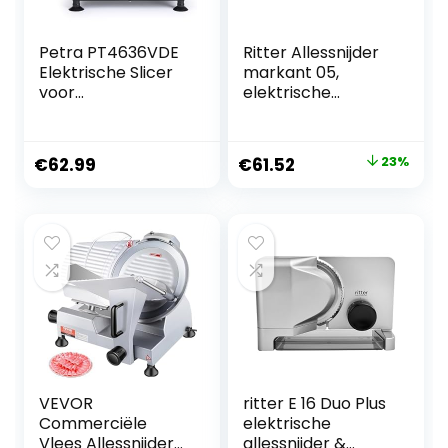
Petra PT4636VDE
Ritter Allessnijder
Elektrische Slicer
markant 05,
voor
elektrische
voedingsmiddelen
allessnijder met
–
ECO-motor, made
Keukensnijmachin
in Germany, wit
Oorspronkelijke
Huidige
€
62.99
€
61.52
23%
e, vlees, kaas,
prijs
prijs
brood, instelbare
snijdikte van 1-15
was:
is:
mm,
€79.99.
€61.52.
roestvrijstalen
gladde en getande
bladen van 170
mm,
antislipvoetjes
VEVOR
ritter E 16 Duo Plus
Commerciële
elektrische
Vlees Allessnijder
allessnijder &