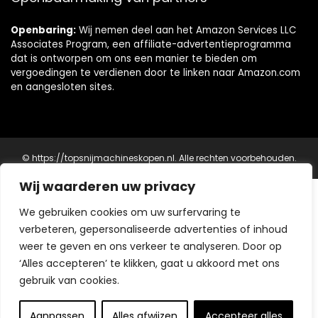
Openbaring:
Wij nemen deel aan het Amazon Services LLC
Associates Program, een affiliate-advertentieprogramma
dat is ontworpen om ons een manier te bieden om
vergoedingen te verdienen door te linken naar Amazon.com
en aangesloten sites.
© https://topsnijmachineskopen.nl. Alle rechten voorbehouden.
Wij waarderen uw privacy
Precisiegereedschappen Voor Elk Project
We gebruiken cookies om uw surfervaring te
Snij- en Meetapparatuur
verbeteren, gepersonaliseerde advertenties of inhoud
Top Snijmachines Kopen
- Kwaliteitsgereedschap voor
weer te geven en ons verkeer te analyseren. Door op
professionals
‘Alles accepteren’ te klikken, gaat u akkoord met ons
Top Thermometer Kopen
- Voor nauwkeurige metingen
gebruik van cookies.
Huis en Tuin Gereedschappen
Top Vloeren Kopen
- Voor geavanceerde snijprojecten
Aanpassen
Alles afwijzen
Accepteer alles