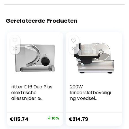
Gerelateerde Producten
ritter E 16 Duo Plus
200W
elektrische
Kinderslotbeveiligi
allessnijder &
ng Voedsel
snijmachine van
Snijmachine,
metaal met ECO-
Elektrische
motor, Made in
Vleessnijmachines
Oorspronkelijke
Huidige
€
115.74
10%
€
214.79
Germany, zilver
Met Verstelbare
prijs
prijs
Dikte Dial En