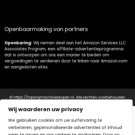
Openbaarmaking van partners
Openbaring:
Wij nemen deel aan het Amazon Services LLC
Associates Program, een affiliate-advertentieprogramma
dat is ontworpen om ons een manier te bieden om
vergoedingen te verdienen door te linken naar Amazon.com
en aangesloten sites.
© https://topsnijmachineskopen.nl. Alle rechten voorbehouden.
Wij waarderen uw privacy
Precisiegereedschappen Voor Elk Project
We gebruiken cookies om uw surfervaring te
Snij- en Meetapparatuur
verbeteren, gepersonaliseerde advertenties of inhoud
Top Snijmachines Kopen
- Kwaliteitsgereedschap voor
weer te geven en ons verkeer te analyseren. Door op